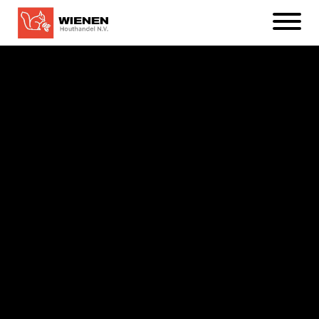
Naar
Open
hoofdinhoud
menu
Afbeelding